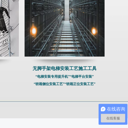
无脚手架电梯安装工艺施工工具
“电梯安装专用提升机”“电梯平台安装”
“轿厢侧位安装工艺”
“轿厢正位安装工艺
”
在线咨询
在线客服