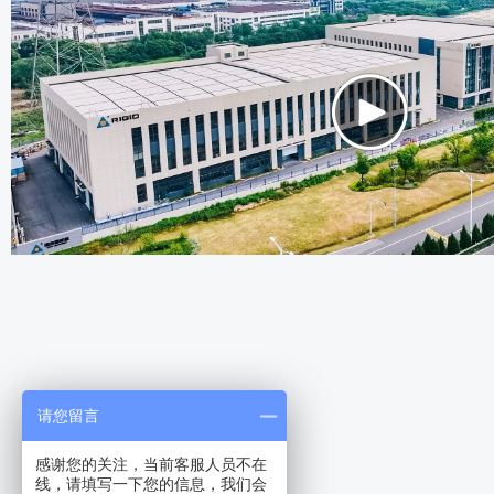
请您留言
感谢您的关注，当前客服人员不在
线，请填写一下您的信息，我们会