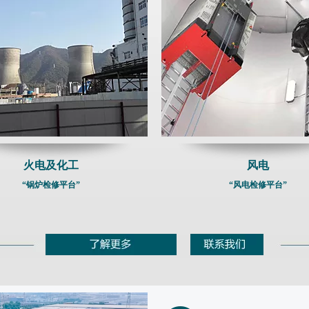
火电及化工
风电
“锅炉检修平台”
“风电检修平台”